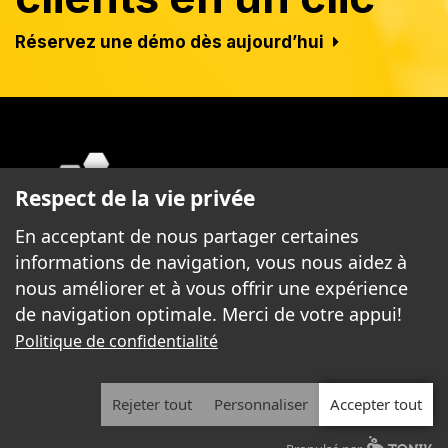
Réservez une démo dès aujourd’hui
Respect de la vie privée
En acceptant de nous partager certaines
informations de navigation, vous nous aidez à
nous améliorer et à vous offrir une expérience
Freebees, c’est une plateforme de
de navigation optimale. Merci de votre appui!
récompenses monétaires qui transforme
l’expérience d’achat des consommateurs en
Politique de confidentialité
offrant de l’argent !
Rejeter tout
Personnaliser
Accepter tout
2026 | Freebees© | TOUS DROITS RÉSERVÉS.