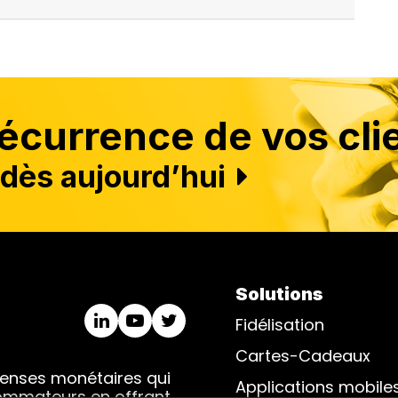
currence de vos clie
dès aujourd’hui
Solutions
Fidélisation
Cartes-Cadeaux
penses monétaires qui
Applications mobile
sommateurs en offrant