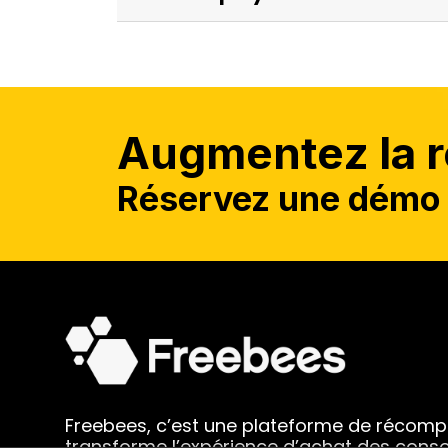
Augmentez la ré
Réservez une démo 
Freebees, c’est une plateforme de récom
transforme l’expérience d’achat des con