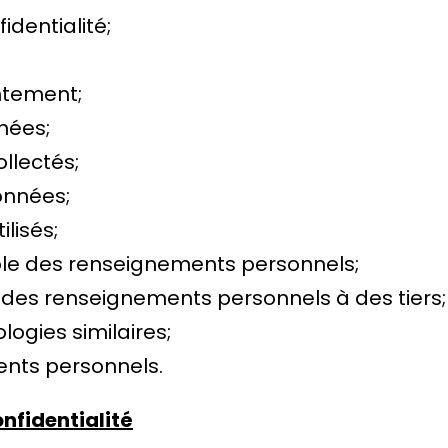
identialité;
ntement;
nées;
llectés;
onnées;
lisés;
ôle des renseignements personnels;
 des renseignements personnels à des tiers;
logies similaires;
nts personnels.
onfidentialité