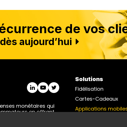
currence de vos clie
dès aujourd’hui
Solutions
Fidélisation
Cartes-Cadeaux
penses monétaires qui
Applications mobile
sommateurs en offrant